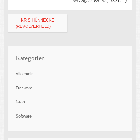
No Angels, Bro´Sis, TKKG…)
←
KRIS HÜNNECKE
(REVOLVERHELD)
Kategorien
Allgemein
Freeware
News
Software